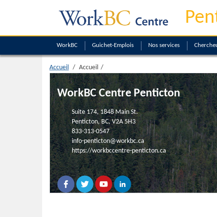
Pen
WorkBC
Guichet-Emplois
Nos services
Chercheu
Accueil
Accueil
WorkBC Centre Penticton
Suite 174, 1848 Main St.
Penticton, BC, V2A 5H3
833-313-0547
info-penticton@workbc.ca
https://workbccentre-penticton.ca